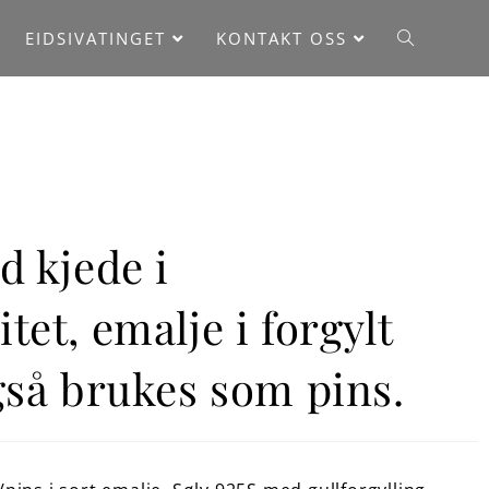
EIDSIVATINGET
KONTAKT OSS
///
Shop
d kjede i
tet, emalje i forgylt
gså brukes som pins.