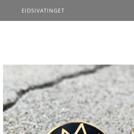
EIDSIVATINGET
Hjem
///
Smykker
///
Slipsnål med kjede i smykkekvalitet, emalj