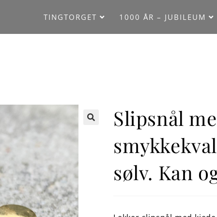
TINGTORGET
1000 ÅR – JUBILEUM
e i forgylt sølv. Kan også brukes som pins.
Slipsnål me
🔍
smykkekvali
sølv. Kan o