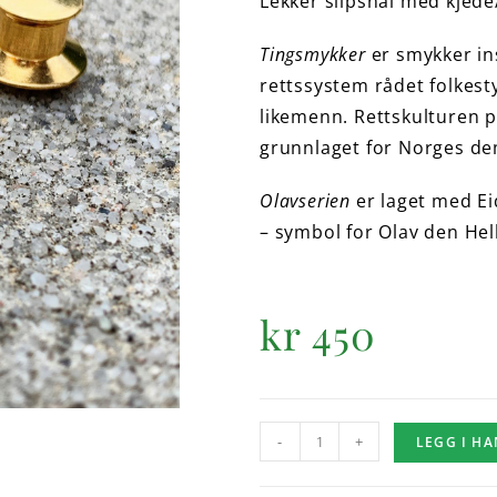
Lekker slipsnål med kjede/
Tingsmykker
er smykker ins
rettssystem rådet folkes
likemenn. Rettskulturen 
grunnlaget for Norges de
Olavserien
er laget med Eid
– symbol for Olav den Hel
kr
450
-
+
LEGG I H