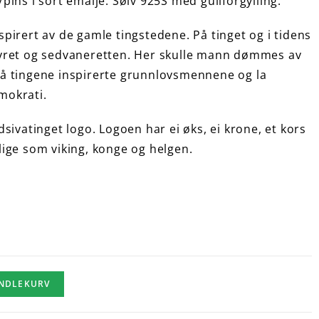
pins i sort emalje. Sølv 925S med gullforgylling.
pirert av de gamle tingstedene. På tinget og i tidens
tyret og sedvaneretten. Her skulle mann dømmes av
på tingene inspirerte grunnlovsmennene og la
mokrati.
sivatinget logo. Logoen har ei øks, ei krone, et kors
lige som viking, konge og helgen.
ANDLEKURV