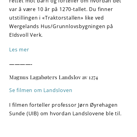
rettet mot barn og forteller om hvordan det
var å være 10 år på 1270-tallet. Du finner
utstillingen i «Traktorstallen» like ved
Wergelands Hus/Grunnlovsbygningen på
EIdsvoll Verk.
Les mer
————-
Magnus Lagabøters Landslov av 1274
Se filmen om Landsloven
I filmen forteller professor Jørn Øyrehagen
Sunde (UIB) om hvordan Landslovene ble til.