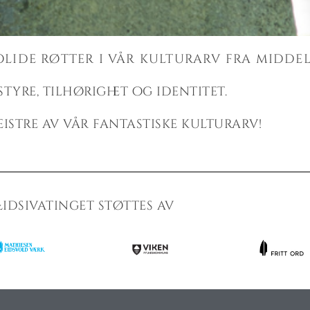
lide røtter i vår kulturarv fra midde
ATINGE
tyre, tilhørighet og identitet.
eistre av vår fantastiske kulturarv!
kunnskap om
og stolte
Eidsivatinget støttes av
rarv