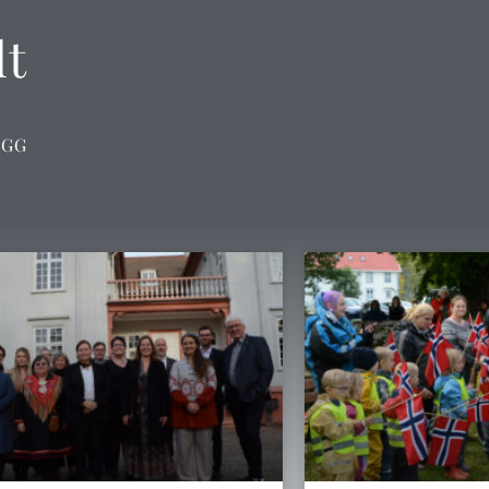
lt
OGG