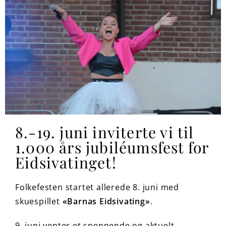
8.-19. juni inviterte vi til
1.000 års jubiléumsfest for
Eidsivatinget!
Folkefesten startet allerede 8. juni med
skuespillet
«Barnas Eidsivating»
.
9. juni venter et spennende og aktuelt