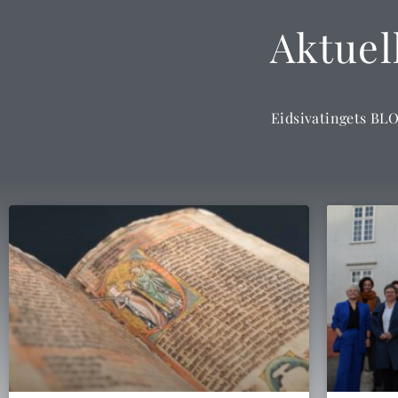
Aktuel
Eidsivatingets BL