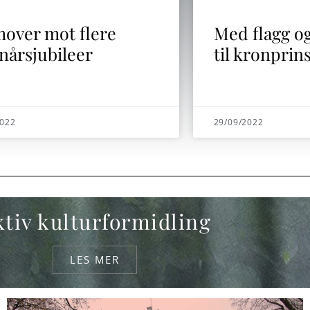
over mot flere
Med flagg o
nårsjubileer
til kronprin
2022
29/09/2022
tiv kulturformidling
LES MER