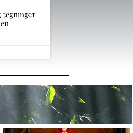
g tegninger
sen