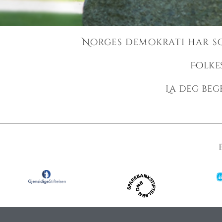
Norges demokrati har so
EIDSIV
Folkes
T
La deg beg
- formidler 
vår lange 
kultu