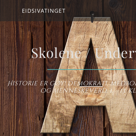
EIDSIVATINGET
Skolene / Under
Historie er gøy! Demokrati, medbo
og menneskeverd. 1. - 13. k