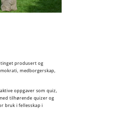
vatinget produsert og
 demokrati, medborgerskap,
raktive oppgaver som quiz,
 med tilhørende quizer og
 bruk i fellesskap i