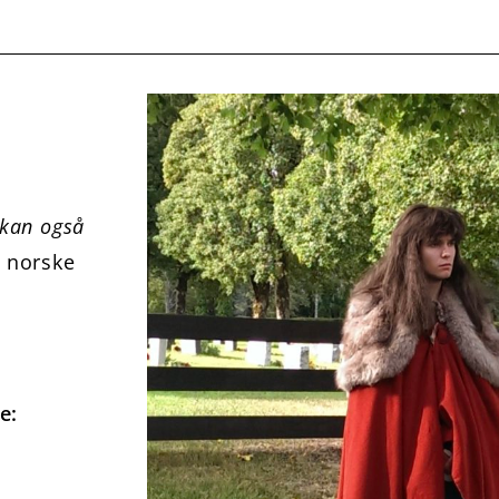
 kan også
e norske
e: