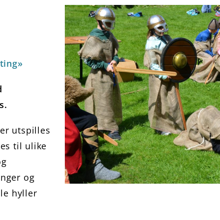
ting»
d
s.
er utspilles
s til ulike
og
anger og
le hyller