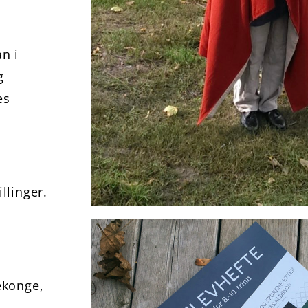
n i
g
es
llinger.
ekonge,
…