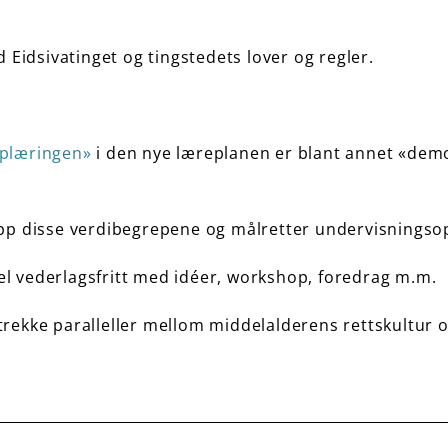
d Eidsivatinget og tingstedets lover og regler.
pplæringen»
i den nye læreplanen er blant annet «dem
topp disse verdibegrepene og målretter undervisningso
el vederlagsfritt med idéer, workshop, foredrag m.m.
trekke paralleller mellom middelalderens rettskultur o