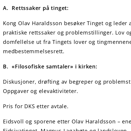
A.
Rettssaker på tinget:
Kong Olav Haraldsson besøker Tinget og leder a
praktiske rettssaker og problemstillinger. Lov o
domfellelse ut fra Tingets lover og tingmennen
medbestemmelsesrett.
B.
«Filosofiske samtaler» i kirken:
Diskusjoner, drøfting av begreper og problemsti
Oppgaver og elevaktiviteter.
Pris for DKS etter avtale.
Eidsvoll og sporene etter Olav Haraldsson – en
Eidsivatinget, Magnus Lagabøte og landsloven