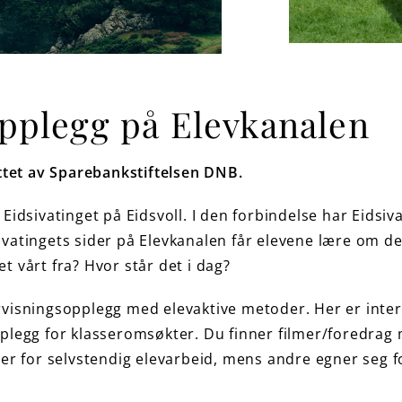
opplegg på Elevkanalen
ttet av Sparebankstiftelsen DNB.
 Eidsivatinget på Eidsvoll. I den forbindelse har Eidsi
dsivatingets sider på Elevkanalen får elevene lære om
vårt fra? Hvor står det i dag?
ervisningsopplegg med elevaktive metoder. Her er inte
opplegg for klasseromsøkter. Du finner filmer/foredrag
 for selvstendig elevarbeid, mens andre egner seg for