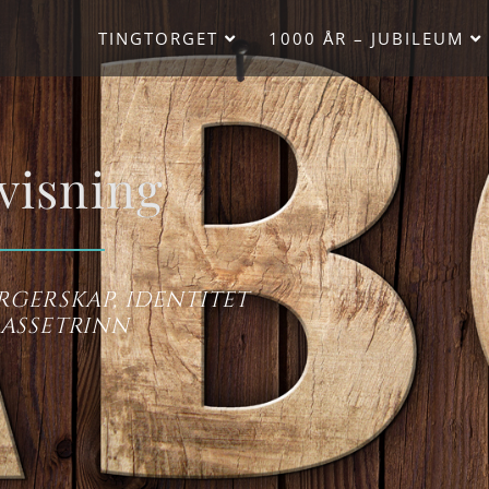
TINGTORGET
1000 ÅR – JUBILEUM
visning
rgerskap, identitet
lassetrinn​