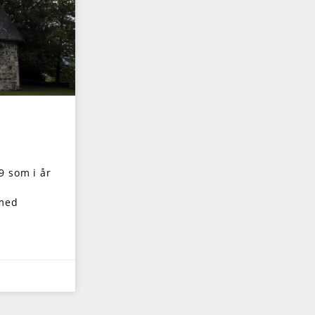
9 som i år
 med