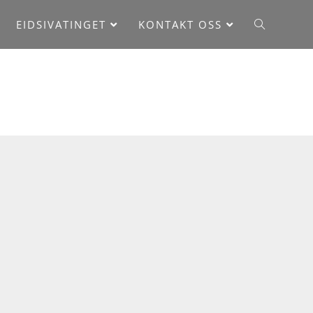
EIDSIVATINGET
KONTAKT OSS
///
2019
///
april
///
23