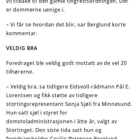
vil tilbake til den gamle tingrettsordningen. Det
er dommerne uenige i.
– Vi får se hvordan det blir, var Berglund korte
kommentar.
VELDIG BRA
Foredraget ble veldig godt mottatt av de vel 20
tilhørerne.
– Veldig bra, sa tidligere Eidsvoll-rådmann Pål E.
Lorentsen og fikk støtte av tidligere
stortingsrepresentant
Sonja Sjøli fra Minnesund.
Hun satt sjøl i styret for
domstoladministrasjonen i åtte år, valgt av
Stortinget. Den siste tida satt hun og
foredragsholder Cecilie Østensen Berglund