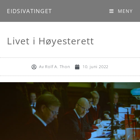
EIDSIVATINGET
MENY
Livet i Høyesterett
///
Eidsivatinget
Av
Rolf A. Thon
10. juni 2022