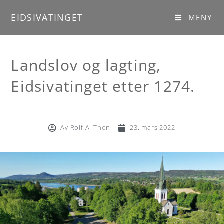
EIDSIVATINGET
MENY
Landslov og lagting,
Eidsivatinget etter 1274.
///
fagseminar
Av
Rolf A. Thon
23. mars 2022