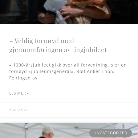
– Veldig fornøyd med
gjennomføringen av tingjubileet
– 1000-årsjubileet gikk over all forventning, sier en
fornøyd «jubileumsgeneral», Rolf Anker Thon.
Feiringen av
LES MER »
21/06/2022
UNCATEGORIZED