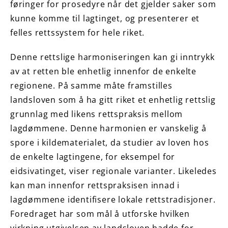
føringer for prosedyre når det gjelder saker som
kunne komme til lagtinget, og presenterer et
felles rettssystem for hele riket.
Denne rettslige harmoniseringen kan gi inntrykk
av at retten ble enhetlig innenfor de enkelte
regionene. På samme måte framstilles
landsloven som å ha gitt riket et enhetlig rettslig
grunnlag med likens rettspraksis mellom
lagdømmene. Denne harmonien er vanskelig å
spore i kildematerialet, da studier av loven hos
de enkelte lagtingene, for eksempel for
eidsivatinget, viser regionale varianter. Likeledes
kan man innenfor rettspraksisen innad i
lagdømmene identifisere lokale rettstradisjoner.
Foredraget har som mål å utforske hvilken
virkning utgivelsen av landsloven hadde for