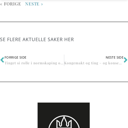
« FORIGE
NESTE »
SE FLERE AKTUELLE SAKER HER
FORRIGE SIDE
NESTE SIDE
Tinget si rolle i normskaping og konfliktløysing etter Landslova av 1274
Kongemakt og ting – og konsekvensane av den overordna makta for individ og ætt