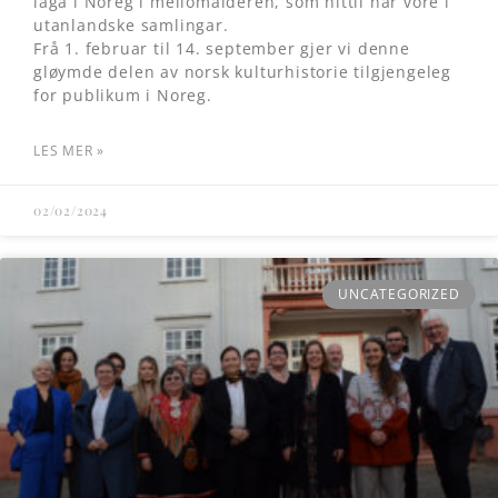
laga i Noreg i mellomalderen, som hittil har vore i
utanlandske samlingar.
Frå 1. februar til 14. september gjer vi denne
gløymde delen av norsk kulturhistorie tilgjengeleg
for publikum i Noreg.
LES MER »
02/02/2024
UNCATEGORIZED