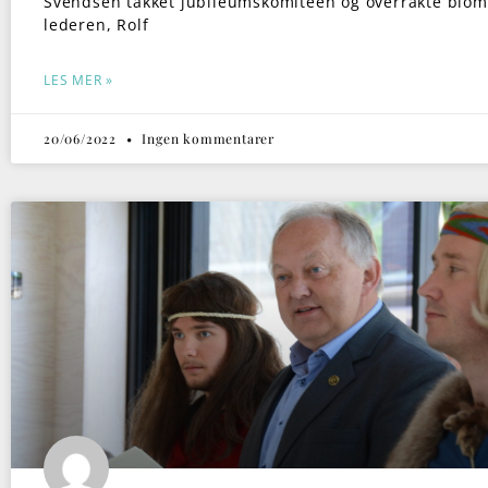
Svendsen takket jubileumskomiteen og overrakte bloms
lederen, Rolf
LES MER »
20/06/2022
Ingen kommentarer