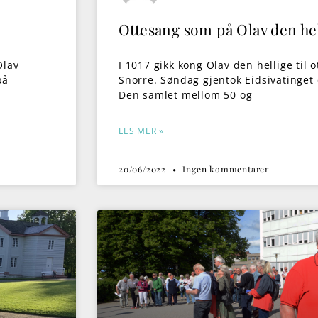
Ottesang som på Olav den hel
Olav
I 1017 gikk kong Olav den hellige til o
på
Snorre. Søndag gjentok Eidsivatinget o
Den samlet mellom 50 og
LES MER »
20/06/2022
Ingen kommentarer