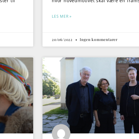
ter til
hvor hovedmotivet skal være en frams
LES MER »
20/06/2022
Ingen kommentarer