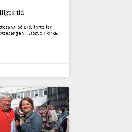
liges tid
ttesang på Eid, forteller
ttesangen i Eidsvoll kirke.