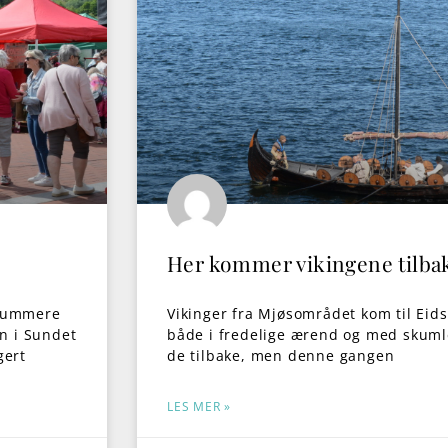
Her kommer vikingene tilba
likummere
Vikinger fra Mjøsområdet kom til Eids
n i Sundet
både i fredelige ærend og med skuml
gert
de tilbake, men denne gangen
LES MER »