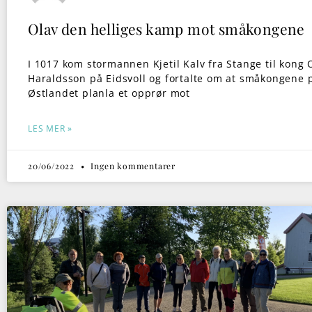
Olav den helliges kamp mot småkongene
I 1017 kom stormannen Kjetil Kalv fra Stange til kong 
Haraldsson på Eidsvoll og fortalte om at småkongene 
Østlandet planla et opprør mot
LES MER »
20/06/2022
Ingen kommentarer