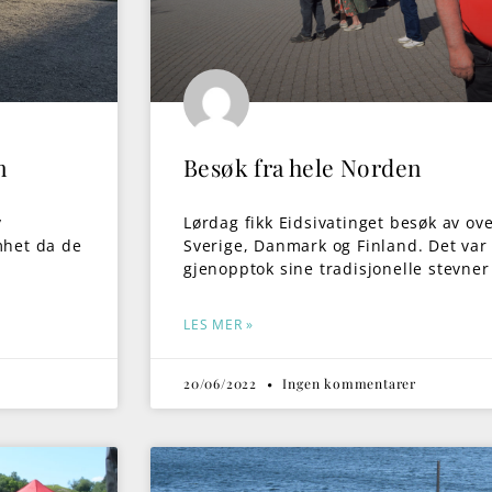
n
Besøk fra hele Norden
v
Lørdag fikk Eidsivatinget besøk av ov
omhet da de
Sverige, Danmark og Finland. Det va
gjenopptok sine tradisjonelle stevne
LES MER »
20/06/2022
Ingen kommentarer