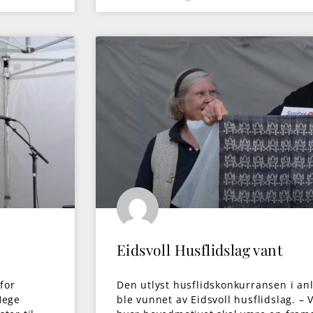
Eidsvoll Husflidslag vant
for
Den utlyst husflidskonkurransen i anl
Hege
ble vunnet av Eidsvoll husflidslag. – 